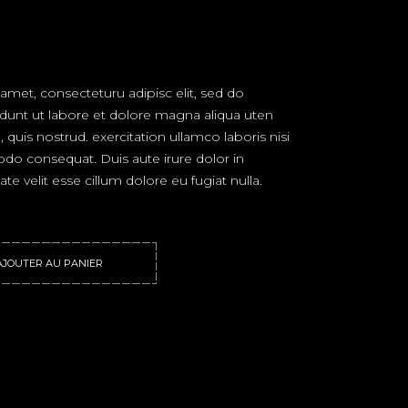
amet, consecteturu adipisc elit, sed do
dunt ut labore et dolore magna aliqua uten
uis nostrud. exercitation ullamco laboris nisi
do consequat. Duis aute irure dolor in
te velit esse cillum dolore eu fugiat nulla.
y
AJOUTER AU PANIER