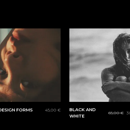
BLACK AND
DESIGN FORMS
45,00
€
65,00
€
3
Le
Le
WHITE
prix
prix
initial
actuel
était :
est :