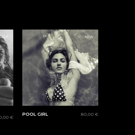
SALE
NEW
POOL GIRL
80,00
€
0,00
€