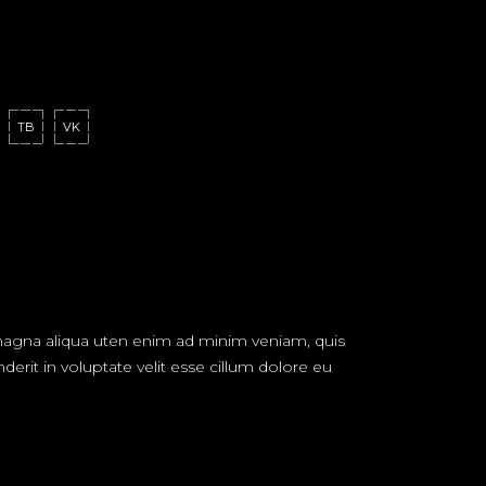
TB
VK
 magna aliqua uten enim ad minim veniam, quis
erit in voluptate velit esse cillum dolore eu