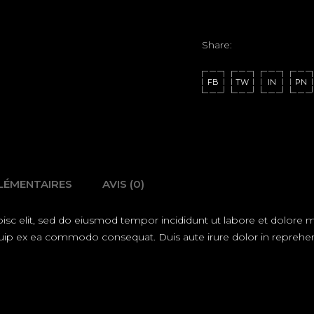
Share:
FB
TW
IN
PN
LÉMENTAIRES
AVIS (0)
isc elit, sed do eiusmod tempor incididunt ut labore et dolore
liquip ex ea commodo consequat. Duis aute irure dolor in reprehend