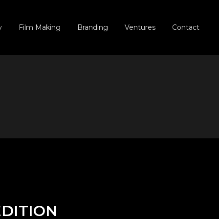
y
Film Making
Branding
Ventures
Contact
Commercial
Element
Documentaire
(prochainement)
Série
(prochainement)
EDITION