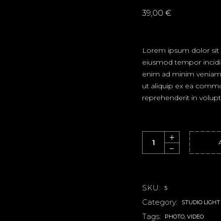
39,00
€
Lorem ipsum dolor sit 
eiusmod tempor incidi
enim ad minim veniam, q
ut aliquip ex ea commo
reprehenderit in volupta
Limited Edition quantit
SKU:
5
Category:
STUDIO LIGHT
Tags:
PHOTO
,
VIDEO