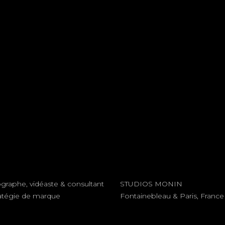
65,00 €.
30,00 €.
graphe, vidéaste & consultant
STUDIOS MONIN
ratégie de marque
Fontainebleau & Paris, France