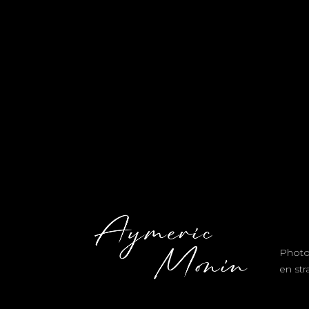
Photo
en st