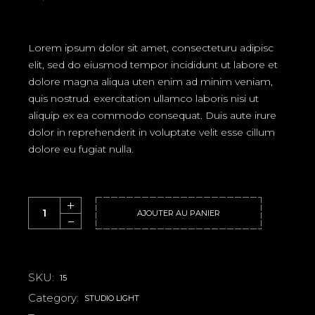
Lorem ipsum dolor sit amet, consecteturu adipisc
elit, sed do eiusmod tempor incididunt ut labore et
dolore magna aliqua uten enim ad minim veniam,
quis nostrud. exercitation ullamco laboris nisi ut
aliquip ex ea commodo consequat. Duis aute irure
dolor in reprehenderit in voluptate velit esse cillum
dolore eu fugiat nulla.
Art Print quantity
AJOUTER AU PANIER
SKU:
15
Category:
STUDIO LIGHT