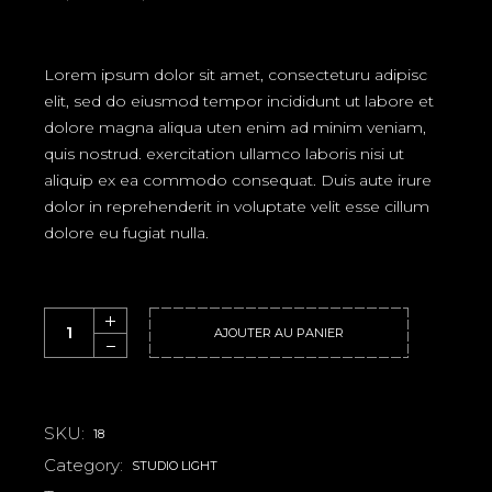
PRIX
PRIX
INITIAL
ACTUEL
ÉTAIT :
EST :
70,00 €.
59,00 €.
Lorem ipsum dolor sit amet, consecteturu adipisc
elit, sed do eiusmod tempor incididunt ut labore et
dolore magna aliqua uten enim ad minim veniam,
quis nostrud. exercitation ullamco laboris nisi ut
aliquip ex ea commodo consequat. Duis aute irure
dolor in reprehenderit in voluptate velit esse cillum
dolore eu fugiat nulla.
Large Format quantity
AJOUTER AU PANIER
SKU:
18
Category:
STUDIO LIGHT