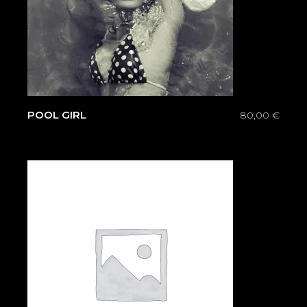
POOL GIRL
80,00
€