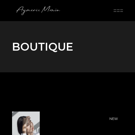
Skip
to
the
content
BOUTIQUE
NEW