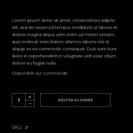
Lorem ipsum dolor sit amet, consecteturu adipisc
elit, sed do eiusmod tempor incididunt ut labore et
dolore magna aliqua uten enim ad minim veniam,
quis nostrud. exercitation ullamco laboris nisi ut
aliquip ex ea commodo consequat. Duis aute irure
dolor in reprehenderit in voluptate velit esse cillum
dolore eu fugiat nulla.
Disponible sur commande
Sadness quantity
AJOUTER AU PANIER
SKU:
21