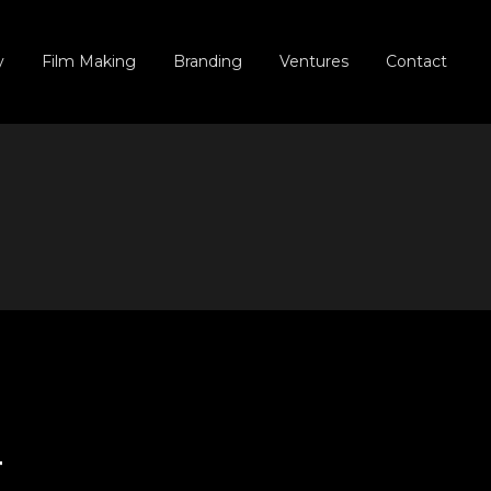
y
Film Making
Branding
Ventures
Contact
Commercial
Element
Documentaire
(prochainement)
Série
(prochainement)
T