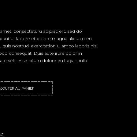
amet, consecteturu adipisc elit, sed do
dunt ut labore et dolore magna aliqua uten
uis nostrud. exercitation ullamco laboris nisi
do consequat. Duis aute irure dolor in
te velit esse cillum dolore eu fugiat nulla.
AJOUTER AU PANIER
EO