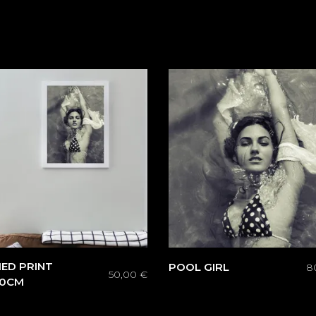
ED PRINT
POOL GIRL
8
50,00
€
60CM