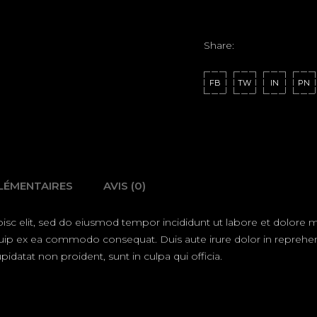
Share:
FB
TW
IN
PN
LÉMENTAIRES
AVIS (0)
isc elit, sed do eiusmod tempor incididunt ut labore et dolore
liquip ex ea commodo consequat. Duis aute irure dolor in reprehend
pidatat non proident, sunt in culpa qui officia.