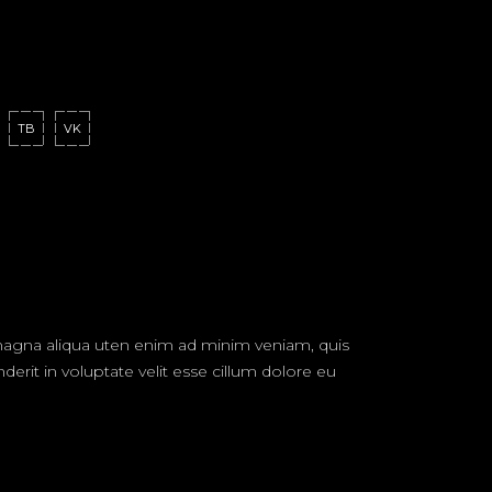
TB
VK
 magna aliqua uten enim ad minim veniam, quis
erit in voluptate velit esse cillum dolore eu