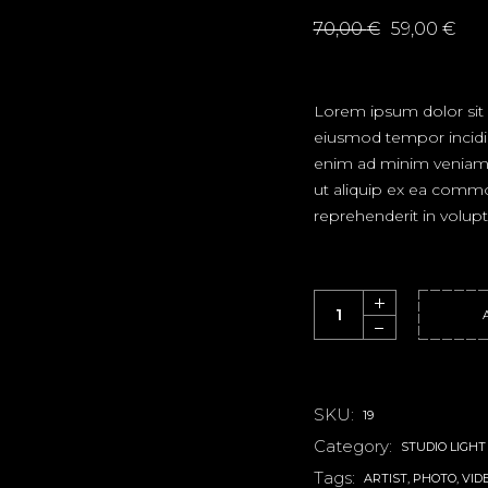
70,00
€
59,00
€
LE
LE
PRIX
PRIX
INITIAL
ACTUEL
ÉTAIT :
EST :
70,00 €.
59,00 €.
Lorem ipsum dolor sit 
eiusmod tempor incidi
enim ad minim veniam, q
ut aliquip ex ea commo
reprehenderit in volupta
Portrait quantity
SKU:
19
Category:
STUDIO LIGHT
Tags:
ARTIST
,
PHOTO
,
VID