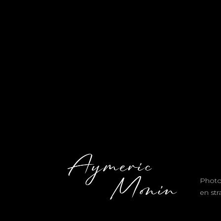
Photo
en st