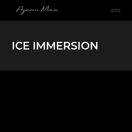
Skip
to
the
content
ICE IMMERSION