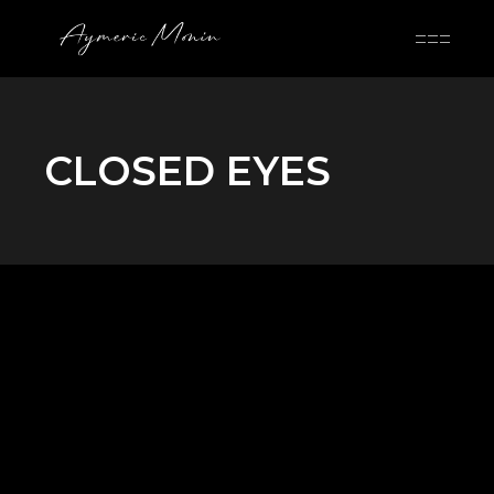
Skip
to
the
content
CLOSED EYES