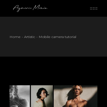
Skip
to
the
content
Home
Artistic
Mobile camera tutorial