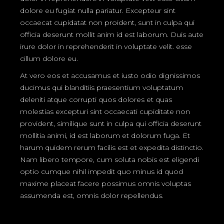
dolore eu fugiat nulla pariatur. Excepteur sint
occaecat cupidatat non proident, sunt in culpa qui
officia deserunt mollit anim id est laborum. Duis aute
irure dolor in reprehenderit in voluptate velit. esse
cillum dolore eu.
At vero eos et accusamus et iusto odio dignissimos
ducimus qui blanditiis praesentium voluptatum
deleniti atque corrupti quos dolores et quas
molestias excepturi sint occaecati cupiditate non
provident, similique sunt in culpa qui officia deserunt
mollitia animi, id est laborum et dolorum fuga. Et
harum quidem rerum facilis est et expedita distinctio.
Nam libero tempore, cum soluta nobis est eligendi
optio cumque nihil impedit quo minus id quod
maxime placeat facere possimus omnis voluptas
assumenda est, omnis dolor repellendus.