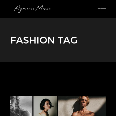
Skip
to
the
content
FASHION TAG