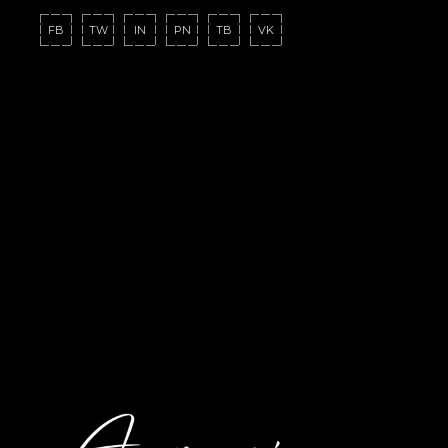
FB
TW
IN
PN
TB
VK