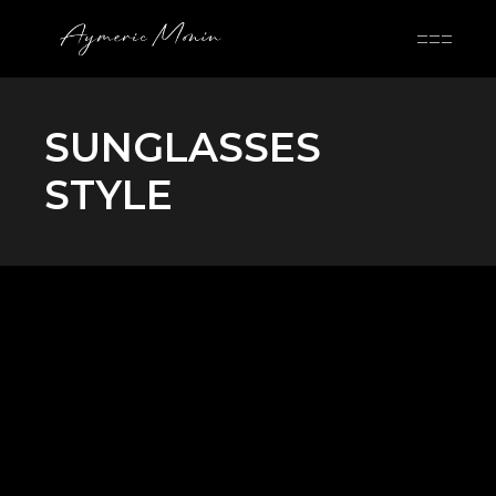
Skip
to
the
content
SUNGLASSES
STYLE