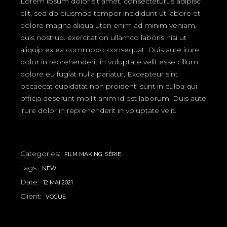
Lorem ipsum dolor sit amet, consecteturus adipisc
elit, sed do eiusmod tempor incididunt ut labore et
dolore magna aliqua uten enim ad minim veniam,
quis nostrud. exercitation ullamco laboris nisi ut
aliquip ex ea commodo consequat. Duis aute irure
dolor in reprehenderit in voluptate velit esse cillum
dolore eu fugiat nulla pariatur. Excepteur sint
occaecat cupidatat non proident, sunt in culpa qui
officia deserunt mollit anim id est laborum. Duis aute
irure dolor in reprehenderit in voluptate velit.
Categories:
FILM MAKING
SÉRIE
Tags:
NEW
Date:
12 MAI 2021
Client:
VOGUE