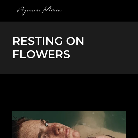
Skip
to
the
content
RESTING ON
FLOWERS