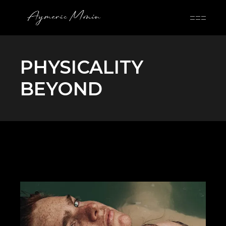
Skip
to
the
content
PHYSICALITY
BEYOND