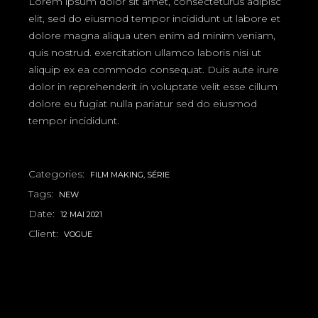
Lorem ipsum dolor sit amet, consecteturus adipisc
elit, sed do eiusmod tempor incididunt ut labore et
dolore magna aliqua uten enim ad minim veniam,
quis nostrud. exercitation ullamco laboris nisi ut
aliquip ex ea commodo consequat. Duis aute irure
dolor in reprehenderit in voluptate velit esse cillum
dolore eu fugiat nulla pariatur sed do eiusmod
tempor incididunt.
Categories:
FILM MAKING
SÉRIE
Tags:
NEW
Date:
12 MAI 2021
Client:
VOGUE