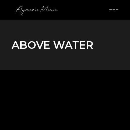
Skip
to
the
content
ABOVE WATER