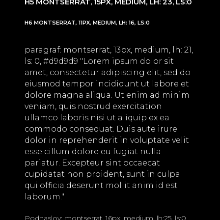
H5 MONTSERRAT, 15PX, MEDIUM, LH: 23, LS:0
H6 MONTSERRAT, 11PX, MEDIUM, LH: 16, LS:0
paragraf: montserrat, 13px, medium, lh: 21,
ls: 0, #d9d9d9 "Lorem ipsum dolor sit
amet, consectetur adipiscing elit, sed do
eiusmod tempor incididunt ut labore et
dolore magna aliqua. Ut enim ad minim
veniam, quis nostrud exercitation
ullamco laboris nisi ut aliquip ex ea
commodo consequat. Duis aute irure
dolor in reprehenderit in voluptate velit
esse cillum dolore eu fugiat nulla
pariatur. Excepteur sint occaecat
cupidatat non proident, sunt in culpa
qui officia deserunt mollit anim id est
laborum."
Podnaslov: montserrat, 16px, medium, lh:25, ls:0